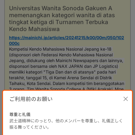
Universitas Wanita Sonoda Gakuen A
memenangkan kategori wanita di atas
tingkat ketiga di Turnamen Terbuka
Kendo Mahasiswa
https://mainichi.jp/articles/20241215/k00/00m/050/102
000c
Kompetisi Kendo Mahasiswa Nasional Jepang ke-18 
(disponsori oleh Federasi Kendo Mahasiswa Nasional 
Jepang, didukung oleh Mainichi Newspapers dan lainnya, 
disponsori bersama oleh NAX JAPAN dan JP Logistics) 
memiliki kategori "Tiga Dan dan di atasnya" pada hari 
terakhir, tanggal 15, di Kamei Arena Sendai di Distrik 
Taihaku, Kota Sendai. Dalam kompetisi tim beranggotakan 
3 orang, Tim Wanita Sonoda College A (Miki Arakaki, Moe 
Miyamoto, Nonoka Seyka) mengalahkan Kinki University A 
ご利用前のお願い
di final untuk menangkap gelar juara.
Turnamen Kendo Terbuka Antar Mahasiswa Se-Jepang
尊重と礼儀
Kendo
Kendo siswa
武士道精神にのっとり、他のメンバーを尊重し、礼儀正しく
0
0
0
0
1 Tahun yang Lalu
振る舞ってください。