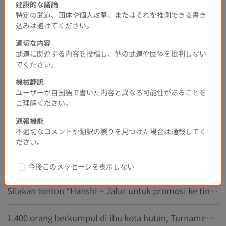
Kirim komentar
建設的な議論
特定の武道、団体や個人攻撃、またはそれを推測できる書き
込みは避けてください。
適切な内容
Populer
Baru
武道に関連する内容を投稿し、他の武道や団体を批判しない
でください。
1
機械翻訳
ユーザーが自国語で書いた内容と異なる可能性があることを
ご理解ください。
Thread yang direkomendasikan
通報機能
不適切なコメントや翻訳の誤りを見つけた場合は通報してく
Kejuaraan Kendo Dan ke-8 Pilihan Seluruh Jepang ke-23
ださい。
Hanji berbicara tentang pedang pertama, VOL 3 telah diunggah!
今後このメッセージを表示しない
Silakan tonton “Hanshi ~ Jalur untuk promosi ke tingkat 8 ~ vol.1”
1.400 orang berkumpul di ibu kota hutan, Turnamen Kendo Mahasiswa Seluruh Jepang akan dibuka pada tanggal 14