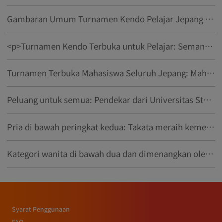
Gambaran Umum Turnamen Kendo Pelajar Jepang ke-18
<p>Turnamen Kendo Terbuka untuk Pelajar: Semangat 'Menyeberang Pedang, Mengetahui Cinta' dalam Seperempat Abad Sejarah</p>
Turnamen Terbuka Mahasiswa Seluruh Jepang: Mahasiswa internasional membahas 'Jalan Pedang' dan pesonanya
Peluang untuk semua: Pendekar dari Universitas Studi Asing Tokyo berkumpul di turnamen terbuka mahasiswa
Pria di bawah peringkat kedua: Takata meraih kemenangan - Pertandingan Universitas Teknologi Fukui - Turnamen Terbuka Kendo Mahasiswa
Kategori wanita di bawah dua dan dimenangkan oleh Yasuo Yasutake dari Universitas Kobe Shinwa di Turnamen Terbuka Kendo Mahasiswa
Syarat Penggunaan
FAQ