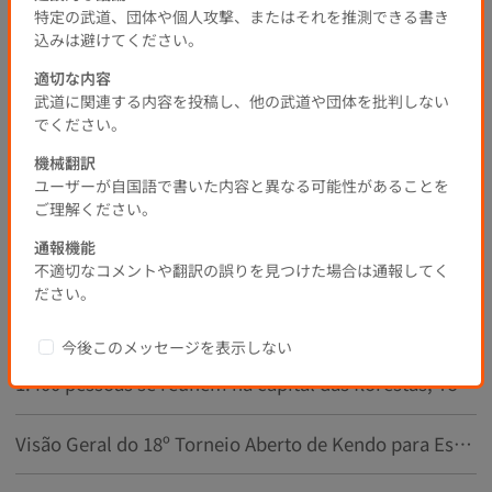
特定の武道、団体や個人攻撃、またはそれを推測できる書き
0
0
0
1 anos atrás
SNS
込みは避けてください。
適切な内容
武道に関連する内容を投稿し、他の武道や団体を批判しない
1
でください。
機械翻訳
ユーザーが自国語で書いた内容と異なる可能性があることを
ご理解ください。
Tópicos recomendados
通報機能
Hanji fala sobre a primeira espada, VOL 3 foi carregado!
不適切なコメントや翻訳の誤りを見つけた場合は通報してく
ださい。
Por favor, assista “Hanshi ~ O caminho para a promoção ao 8º dan ~ vol.1”
今後このメッセージを表示しない
1.400 pessoas se reúnem na capital das florestas, Torneio Aberto de Kendo para Estudantes de Todo Japão começa no dia 14
Visão Geral do 18º Torneio Aberto de Kendo para Estudantes de Todo o Japão