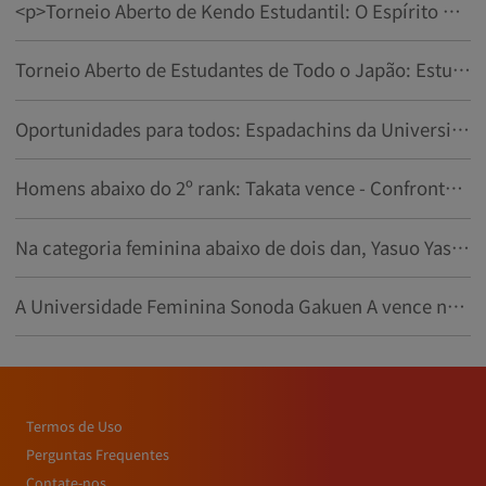
<p>Torneio Aberto de Kendo Estudantil: O Espírito de 'Cruzando Espadas, Conhecendo o Amor' em um Quarto de Século de História</p>
Torneio Aberto de Estudantes de Todo o Japão: Estudantes internacionais falam sobre 'O Caminho da Espada' e seu encanto
Oportunidades para todos: Espadachins da Universidade de Estudos Estrangeiros de Tóquio se reúnem no torneio estudantil aberto
Homens abaixo do 2º rank: Takata vence - Confronto na Universidade de Tecnologia de Fukui - Torneio Aberto de Kendo Estudantil
Na categoria feminina abaixo de dois dan, Yasuo Yasutake da Universidade Kobe Shinwa venceu no Torneio Aberto de Kendo Estudantil
A Universidade Feminina Sonoda Gakuen A vence na categoria feminina acima do terceiro dan no Torneio Aberto de Kendo para Estudantes
Termos de Uso
Perguntas Frequentes
Contate-nos