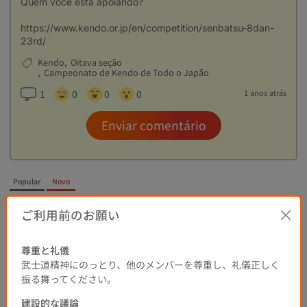
Quem você está apoiando?
https://www.kendo.or.jp/en/competition/senbatsu-8dan-
23rd/
Kendo
Oitava seção
Campeonato de Kendo de Todo o Japão
1
0
0
0
1 anos atrás
Enviar comentário
Popular
Novo
ご利用前のお願い
関口
Desta vez, o Dr. Roberto Kishikawa, que reside no exterior
pela primeira vez, vai participar, não é? Gostaria de vê-lo
尊重と礼儀
dando o seu melhor. Quem vocês estão apoiando? Ainda é
武士道精神にのっとり、他のメンバーを尊重し、礼儀正しく
o Dr. Eika?
振る舞ってください。
Kendo
Torneio Hachidan
建設的な議論
Campeonato de Kendo de Todo o Japão