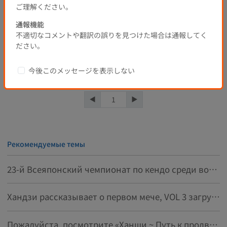
ご理解ください。
0
0
0
0
1 лет назад
通報機能
不適切なコメントや翻訳の誤りを見つけた場合は通報してく
Отправить комментарий
ださい。
今後このメッセージを表示しない
Популярные
Новые
1
Рекомендуемые темы
23-й Всеяпонский чемпионат по кендо среди восьмых данов
Хандзи рассказывает о первом мече, VOL 3 загружен!
Пожалуйста, посмотрите «Ханши ~ Путь к продвижению на 8-й дан ~ том 1»