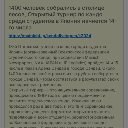
1400 человек собрались в столице
лесов, Открытый турнир по кэндо
среди студентов в Японии начнется 14-
го числа
https://mainichi.jp/kendolive/open/k2024
18-й Открытый турнир по кэндо среди студентов 
Японии (организованный Всеяпонской федерацией 
студенческого кэндо, при содействии Mainichi 
Newspapers, NAX JAPAN и JP Logistics) пройдет 14 и 15 
числа в Кемэй Арена Сэндай в городе Сэндай. Около 
1400 кенси со всей страны и из-за рубежа соберутся в 
городе Сэндай, чтобы состязаться в результатах своих 
повседневных тренировок.
Открытый турнир — это национальное соревнование, 
проводимое с 1999 года с целью продвижения и 
развития студенческого кэндо. Изначально он 
проводился раз в два года, и это 18-е соревнование, 
характеризующееся форматом открытого участия, 
позволяющим всем студентам, зарегистрированным 
во Всеяпонской федерации студенческого кэндо, 
конкурировать. В последние годы двери также были 