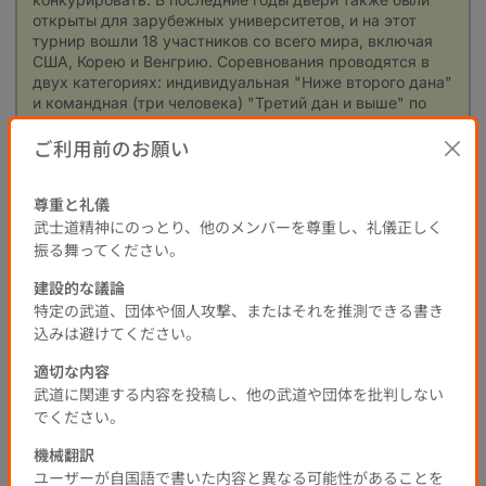
открыты для зарубежных университетов, и на этот 
турнир вошли 18 участников со всего мира, включая 
США, Корею и Венгрию. Соревнования проводятся в 
двух категориях: индивидуальная "Ниже второго дана" 
и командная (три человека) "Третий дан и выше" по 
полу. Они состязаются в турнире между лучшими 
ご利用前のお願い
игроками/командами, которые заняли первое место в 
предварительной лиге.
Mainichi Shimbun Digital предоставит информацию о 
尊重と礼儀
турнире, такую как расстановка матчей и участников, 
武士道精神にのっとり、他のメンバーを尊重し、礼儀正しく
на специальном сайте турнира. Помимо новостных 
статей и фоторепортажей, будут использованы 
振る舞ってください。
вертикальные видео, подходящие для смартфонов, 
建設的な議論
чтобы полностью передать привлекательность 
特定の武道、団体や個人攻撃、またはそれを推測できる書き
студенческого кэндо. После турнира все 95 матчей 
финального турнира "Третий дан и выше" среди 
込みは避けてください。
мужчин/женщин будет последовательно 
適切な内容
распространяться бесплатно в архиве.
Пожалуйста, ожидайте серьезных соревнований 
武道に関連する内容を投稿し、他の武道や団体を批判しない
студентов-кенси, которые посвящают свою молодость 
でください。
каждому одиночному удару.
機械翻訳
Открытый турнир по кэндо среди студентов Японии
ユーザーが自国語で書いた内容と異なる可能性があることを
Кэндо