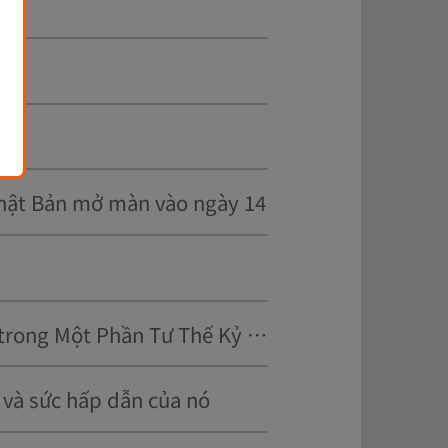
 Nhật Bản mở màn vào ngày 14
<p>Giải Đấu Kendo Mở Rộng cho Sinh Viên: Tinh Thần 'Giao Kiếm, Biết Yêu' trong Một Phần Tư Thế Kỷ Lịch Sử</p>
 và sức hấp dẫn của nó