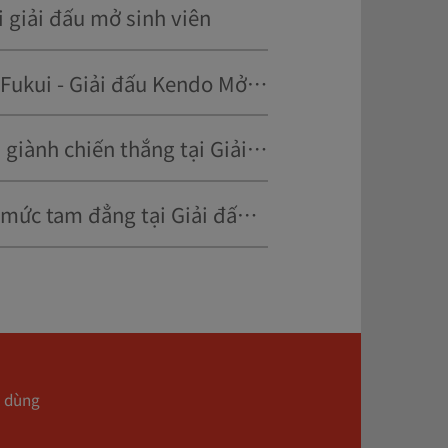
i giải đấu mở sinh viên
Nam dưới hạng 2: Takata chiến thắng - Cuộc đối đầu của Đại học Công nghệ Fukui - Giải đấu Kendo Mở Sinh viên
Hạng mục nữ dưới hai đẳng đã được Yasuo Yasutake từ Đại học Kobe Shinwa giành chiến thắng tại Giải đấu Kendo Sinh viên Mở rộng
Trường Đại học Nữ Sonoda Gakuen A giành chiến thắng ở hạng mục Nữ trên mức tam đẳng tại Giải đấu Kendo Sinh viên Mở
 dùng