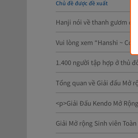
Chủ đề được đề xuất
Hanji nói về thanh gươm đầu 
Vui lòng xem “Hanshi ~ Con 
1.400 người tập hợp ở thủ đ
Tổng quan về Giải đấu Mở rộ
Giải Mở rộng Sinh viên Toàn