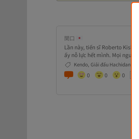
関口
Lần này, tiến sĩ Roberto Kish
ấy nỗ lực hết mình. Mọi người 
Kendo
Giải đấu Hachidan
Gi
0
0
0
SN