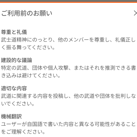
ご利用前のお願い
尊重と礼儀
武士道精神にのっとり、他のメンバーを尊重し、礼儀正し
ikawa, người sống ở nước ngoài lần đầu tiên, sẽ tham gia
く振る舞ってください。
đang ủng hộ ai? Vẫn là tiến sĩ Eika chứ?
建設的な議論
ải vô địch Kendo Nhật Bản
特定の武道、団体や個人攻撃、またはそれを推測できる書
S
き込みは避けてください。
適切な内容
武道に関連する内容を投稿し、他の武道や団体を批判しな
いでください。
1
機械翻訳
ユーザーが自国語で書いた内容と異なる可能性があること
をご理解ください。