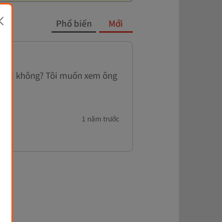
Phổ biến
Mới
, phải không? Tôi muốn xem ông
1 năm trước