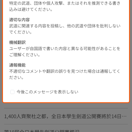
特定の武道、団体や個人攻撃、またはそれを推測できる書き
込みは避けてください。
熱門
新的
適切な内容
武道に関連する内容を投稿し、他の武道や団体を批判しない
1
でください。
機械翻訳
ユーザーが自国語で書いた内容と異なる可能性があることを
推薦主題
ご理解ください。
通報機能
第23屆全日本選拔劍道八段錦標賽
不適切なコメントや翻訳の誤りを見つけた場合は通報してく
ださい。
範士講述了初刀，VOL 3 已上傳！
今後このメッセージを表示しない
請觀看 《Hanshi ~ 晉升到八段的道路 ~ 第1卷》
1,400人齊聚杜之都，全日本學生劍道公開賽將於14日開幕