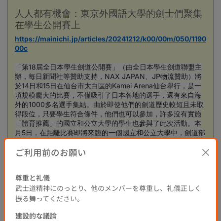
人人都有機會：東京外國語大學的劍士們聚集
在學生公開賽上
https://mainichi.jp/articles/20241212/k00/00m/050/1190
00c
「第18屆全日本學生劍道公開賽」（由全日本學生劍道聯盟主
辦，毎日新聞社等贊助支持，NAX JAPAN、JP物流贊助）將
於14日和15日在仙台市太白區的Kamei Arena仙台舉行，是一
項規模龐大的比賽，不僅吸引了日本各地的選手，還有來自海
外的1000多名選手集結。由於即使他們的劍道歷史較短且未取
得段位，只要學生符合條件，他們也可以參加，許多沒有實施
「體育推薦」的國立和公立大學的學生也參與了此次活動。本
月5日，在距離比賽即將來臨的一個國立和公立大學中，劍道部
的成員們在感受到在全國舞台上測試自己技巧的喜悅的同時，
ご利用前のお願い
正專心致志地進行訓練。
全日本學生劍道公開賽
學生劍道
劍道
尊重と礼儀
0
0
0
0
1年前
武士道精神にのっとり、他のメンバーを尊重し、礼儀正しく
振る舞ってください。
提交評論
建設的な議論